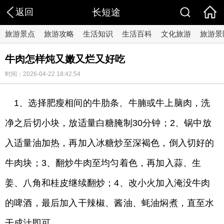
返回
长短途
旅游景点
旅游攻略
生活知识
生活百科
文化旅游
旅游景
牛肉怎样炖又嫩又烂又好吃
时间：2026-04-22 18:42:54
1、选择肥瘦相间的牛肋条、牛腩或牛上脑肉，洗
净之后切小块，放适量白糖腌制30分钟；2、锅中放
入适量油加热，再加入冰糖炒至深褐色，倒入切好的
牛肉块；3、翻炒牛肉至均匀着色，再加入蒜、生
姜、八角和桂皮继续翻炒；4、改小火加入淹没牛肉
的啤酒，最后加入干辣椒、酱油、蚝油焖煮，直至水
干成汁即可。