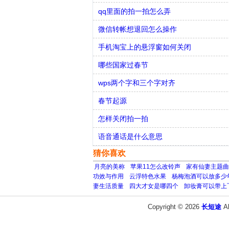
qq里面的拍一拍怎么弄
微信转帐想退回怎么操作
手机淘宝上的悬浮窗如何关闭
哪些国家过春节
wps两个字和三个字对齐
春节起源
怎样关闭拍一拍
语音通话是什么意思
猜你喜欢
月亮的美称
苹果11怎么改铃声
家有仙妻主题曲
功效与作用
云浮特色水果
杨梅泡酒可以放多少
妻生活质量
四大才女是哪四个
卸妆膏可以带上
Copyright © 2026
长短途
A