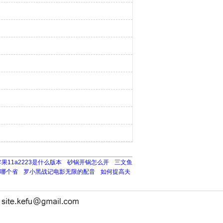
苹果11a2223是什么版本
砂锅开锅怎么开
三文鱼
哪个省
罗小黑战记电影无限的配音
如何提高夫
长