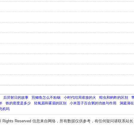
后羿射日的故事
煎鲫鱼怎么不粘锅
小时代结局谁放的火
蝗虫和蚂蚱的区别
年
铁的密度是多少
轻氧眉和雾眉的区别
小米莲子百合粥的功效与作用
洞庭湖在
飞机吗
ll Rights Reserved 信息来自网络，所有数据仅供参考，有任何疑问请联系站