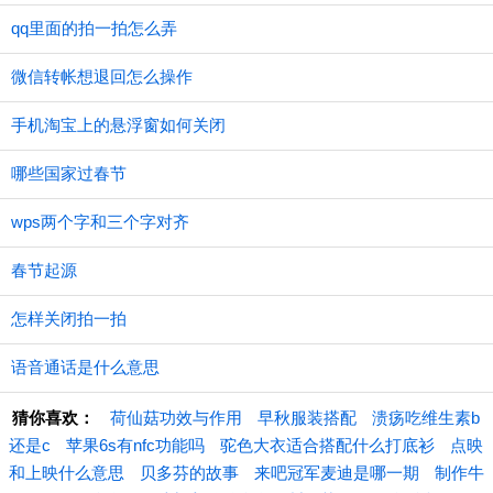
qq里面的拍一拍怎么弄
微信转帐想退回怎么操作
手机淘宝上的悬浮窗如何关闭
哪些国家过春节
wps两个字和三个字对齐
春节起源
怎样关闭拍一拍
语音通话是什么意思
猜你喜欢：
荷仙菇功效与作用
早秋服装搭配
溃疡吃维生素b
还是c
苹果6s有nfc功能吗
驼色大衣适合搭配什么打底衫
点映
和上映什么意思
贝多芬的故事
来吧冠军麦迪是哪一期
制作牛