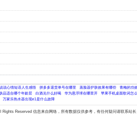
说说心情短语人生感悟
拼多多退货单号在哪里
蒸脸器护肤效果有哪些
青梅的功
肤品适合哪个年龄层
白酒兑什么好喝
华为悬浮球在哪里开
苹果手机桌面歌词怎
万家乐热水器出现e1是什么故障
ll Rights Reserved 信息来自网络，所有数据仅供参考，有任何疑问请联系站