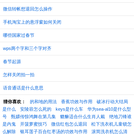
微信转帐想退回怎么操作
手机淘宝上的悬浮窗如何关闭
哪些国家过春节
wps两个字和三个字对齐
春节起源
怎样关闭拍一拍
语音通话是什么意思
猜你喜欢：
的和地的用法
香蕉功效与作用
破冰行动大结局
是什么
安陵容怎么死的
keys是什么车
华为sea-al10是什么型
号
甄嬛传惊鸿舞在第几集
貔貅适合什么生肖人戴
绝地刀锋谁
是内鬼
开菠萝蜜技巧
微信红包怎么退回
松下洗衣机儿童锁怎
么解除
银耳莲子百合红枣汤的功效与作用
滚简洗衣机怎么清