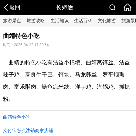
返回
长短途
旅游景点
旅游攻略
生活知识
生活百科
文化旅游
旅游景
曲靖特色小吃
时间：2026-04-22 17:30:54
曲靖的特色小吃有沾益小粑粑、曲靖蒸饵丝、沾益
辣子鸡、高良牛干巴、饵块、马龙荞丝、罗平烟熏
肉、富乐酥肉、鳝鱼凉米线、洋芋鸡、汽锅鸡、抓抓
粉。
曲靖特色小吃
支付宝怎么注销商家店铺