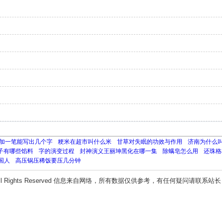
加一笔能写出几个字
粳米在超市叫什么米
甘草对失眠的功效与作用
济南为什么
子有哪些馅料
字的演变过程
封神演义王丽坤黑化在哪一集
除螨皂怎么用
还珠格
国人
高压锅压稀饭要压几分钟
ll Rights Reserved 信息来自网络，所有数据仅供参考，有任何疑问请联系站