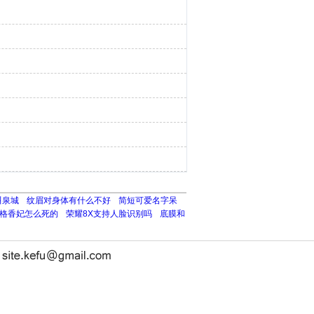
叫泉城
纹眉对身体有什么不好
简短可爱名字呆
格香妃怎么死的
荣耀8X支持人脸识别吗
底膜和
长