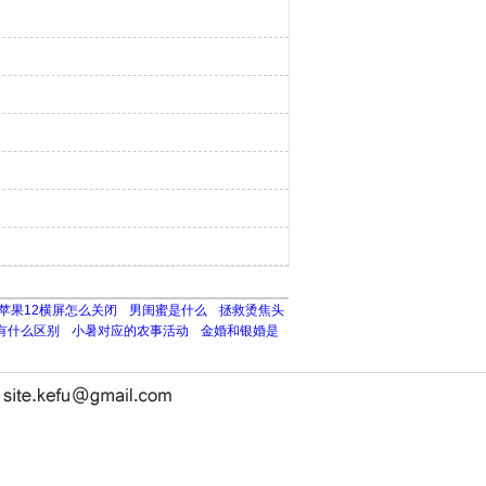
苹果12横屏怎么关闭
男闺蜜是什么
拯救烫焦头
有什么区别
小暑对应的农事活动
金婚和银婚是
长