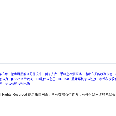
第几集
做寿司用的米是什么米
倒车入库
手机怎么测距离
违章几天能收到信息
怎么办
g90t相当于骁龙
etc是什么意思
bluet00th蓝牙耳机怎么连接
摩丝和发胶
弄
怎么传照片到电脑
ll Rights Reserved 信息来自网络，所有数据仅供参考，有任何疑问请联系站