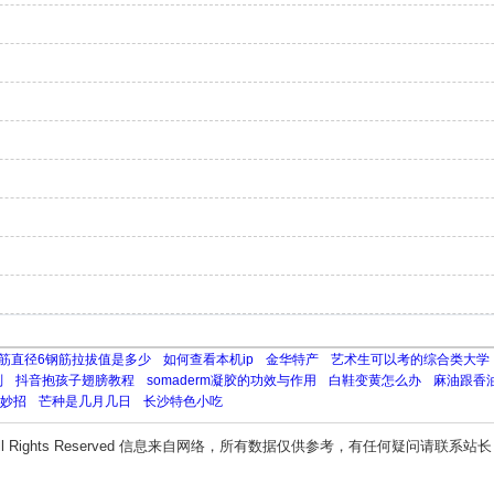
筋直径6钢筋拉拔值是多少
如何查看本机ip
金华特产
艺术生可以考的综合类大学
别
抖音抱孩子翅膀教程
somaderm凝胶的功效与作用
白鞋变黄怎么办
麻油跟香
妙招
芒种是几月几日
长沙特色小吃
ll Rights Reserved 信息来自网络，所有数据仅供参考，有任何疑问请联系站