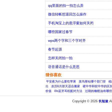
qq里面的拍一拍怎么弄
微信转帐想退回怎么操作
手机淘宝上的悬浮窗如何关闭
哪些国家过春节
wps两个字和三个字对齐
春节起源
怎样关闭拍一拍
语音通话是什么意思
猜你喜欢
平安夜为什么要吃苹果
菜鸟驿站哪个部门管
植
出
农历6月那天适合搬家
硬中华和软中华的区
价值
i9s蓝牙耳机配对方法
过期的橄榄油有哪些
Copyright © 2026
长短途
A