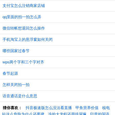
支付宝怎么注销商家店铺
qq里面的拍一拍怎么弄
微信转帐想退回怎么操作
手机淘宝上的悬浮窗如何关闭
哪些国家过春节
wps两个字和三个字对齐
春节起源
怎样关闭拍一拍
语音通话是什么意思
猜你喜欢：
抖音极速版怎么没法看直播
甲鱼营养价值
核电
站这么危险为什么还要建
冻的大龙虾还用排尿嘛
印度的国语