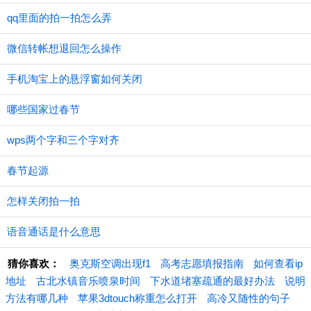
qq里面的拍一拍怎么弄
微信转帐想退回怎么操作
手机淘宝上的悬浮窗如何关闭
哪些国家过春节
wps两个字和三个字对齐
春节起源
怎样关闭拍一拍
语音通话是什么意思
猜你喜欢：
奥克斯空调出现f1
高考志愿填报指南
如何查看ip
地址
古北水镇音乐喷泉时间
下水道堵塞疏通的最好办法
说明
方法有哪几种
苹果3dtouch称重怎么打开
高冷又随性的句子