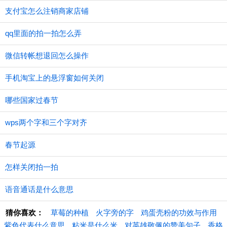
支付宝怎么注销商家店铺
qq里面的拍一拍怎么弄
微信转帐想退回怎么操作
手机淘宝上的悬浮窗如何关闭
哪些国家过春节
wps两个字和三个字对齐
春节起源
怎样关闭拍一拍
语音通话是什么意思
猜你喜欢：
草莓的种植
火字旁的字
鸡蛋壳粉的功效与作用
紫色代表什么意思
粘米是什么米
对英雄敬佩的赞美句子
香格