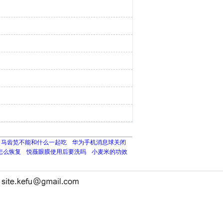
马齿笕不能和什么一起吃
华为手机消息球关闭
件怎么恢复
悦薇眼膜使用后要洗吗
小麦米的功效
长