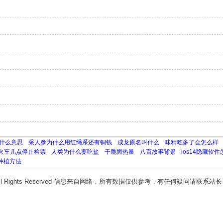
什么意思
采人参为什么用红绳系还有铜钱
成龙原名叫什么
味精吃多了会怎么样
火车几点停止检票
人类为什么要吃盐
干脆面热量
八百故事背景
ios14隐藏软
种植方法
ll Rights Reserved 信息来自网络，所有数据仅供参考，有任何疑问请联系站