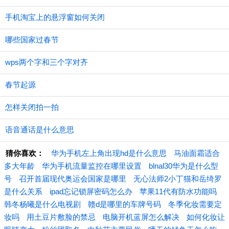
手机淘宝上的悬浮窗如何关闭
哪些国家过春节
wps两个字和三个字对齐
春节起源
怎样关闭拍一拍
语音通话是什么意思
猜你喜欢：
华为手机左上角出现hd是什么意思
马油面霜适合
多大年龄
华为手机流量监控在哪里设置
blnal30华为是什么型
号
召开首届现代奥运会国家是哪里
无心法师2小丁猫和岳绮罗
是什么关系
ipad忘记锁屏密码怎么办
苹果11代有防水功能吗
韩冬杨曦是什么电视剧
赣d是哪里的车牌号码
冬季化妆需要定
妆吗
用土豆片敷脸的禁忌
电脑开机蓝屏怎么解决
如何化妆让