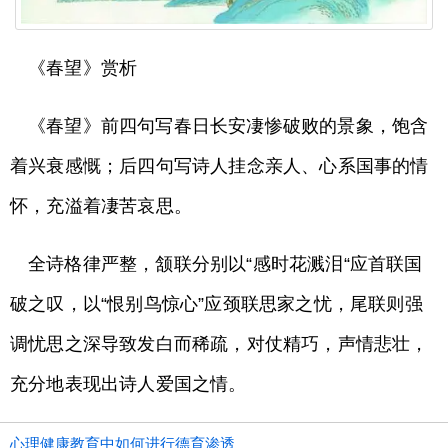
《春望》赏析
《春望》前四句写春日长安凄惨破败的景象，饱含
着兴衰感慨；后四句写诗人挂念亲人、心系国事的情
怀，充溢着凄苦哀思。
全诗格律严整，颔联分别以“感时花溅泪“应首联国
破之叹，以“恨别鸟惊心”应颈联思家之忧，尾联则强
调忧思之深导致发白而稀疏，对仗精巧，声情悲壮，
充分地表现出诗人爱国之情。
心理健康教育中如何进行德育渗透