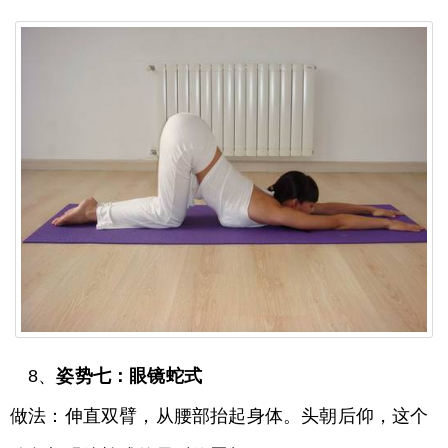
8、
姿势七：眼镜蛇式
做法：伸直双臂，从腰部抬起身体。头朝后仰，这个