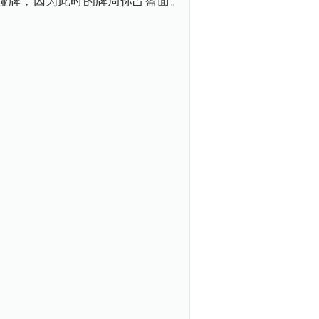
碰牌，因为此时的牌局你占盈面。