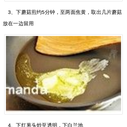
3、下蘑菇煎约5分钟，至两面焦黄，取出几片蘑菇
放在一边留用
4、下红葱头炒至透明，下白兰地