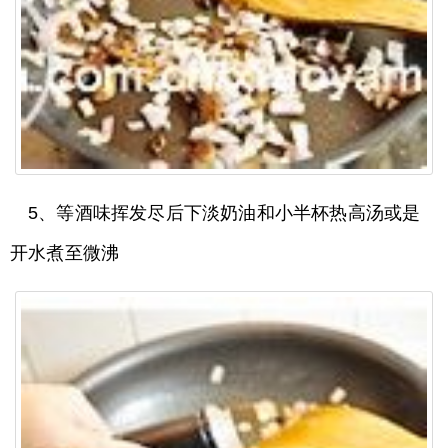
5、等酒味挥发尽后下淡奶油和小半杯热高汤或是
开水煮至微沸