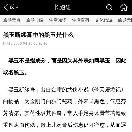
返回
长短途
旅游景点
旅游攻略
生活知识
生活百科
文化旅游
旅游景
黑玉断续膏中的黑玉是什么
时间：2026-04-25 05:32:40
黑玉不是指成分，而是因为其外表如同黑玉，因此
取名黑玉。
黑玉断续膏，出自金庸的武侠小说《倚天屠龙记》
的物品，为金刚门的独门秘药，外表呈黑色，气息芬
芳清凉。其药性极其神奇，常人手足身体骨节若遭致
重创从而伤残，敷上此药膏后伤患仍可痊愈，从而逐