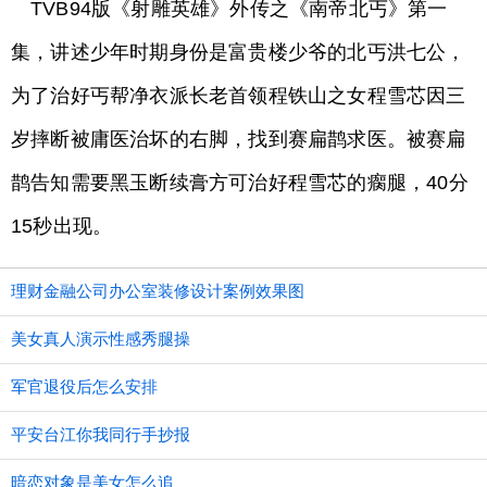
TVB94版《射雕英雄》外传之《南帝北丐》第一
集，讲述少年时期身份是富贵楼少爷的北丐洪七公，
为了治好丐帮净衣派长老首领程铁山之女程雪芯因三
岁摔断被庸医治坏的右脚，找到赛扁鹊求医。被赛扁
鹊告知需要黑玉断续膏方可治好程雪芯的瘸腿，40分
15秒出现。
理财金融公司办公室装修设计案例效果图
美女真人演示性感秀腿操
军官退役后怎么安排
平安台江你我同行手抄报
暗恋对象是美女怎么追