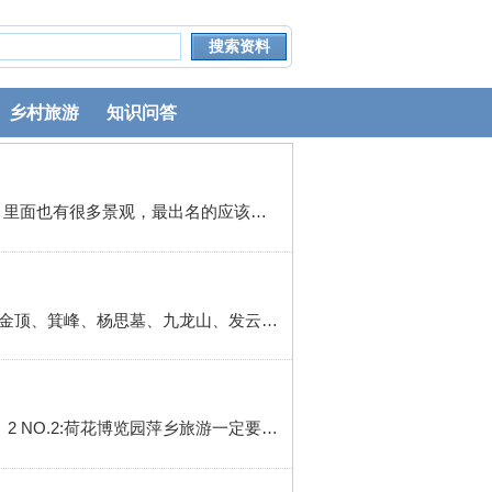
乡村旅游
知识问答
4 义龙洞：是天然溶洞，被誉为“天下第一洞”、“地下艺术长廊”，里面特别凉快，有很多造型奇特的钟乳石，里面也有很多景观，最出名的应该是“洞天飞瀑”，是罕见的奇观，另外还有“仙女下凡”、“深洞晴雪”等等，其他的不记得了，大家自己去慢慢看吧(*^__^*)5 其实萍乡也有很多很漂亮的油菜花，每年春天特...
1 首先，武功山，武功山分为萍乡和安福两个景区，萍乡景区以高山草甸为主，适合徒步、赏景，主要包括金顶、箕峰、杨思墓、九龙山、发云界、武功湖、武功温泉7个核心景点，山上山景雄秀、瀑布独特，登金顶、看日出、赏云海是武功山最值得体验的三大项，气候温和，四季分明，雨量充沛，低于同期庐山、黄山的气温，是良...
1 NO.1:武功山萍乡旅游一定要去的景点，自然风光极其秀美，山体博大、山高林密、溪流遍布、美妙绝伦。2 NO.2:荷花博览园萍乡旅游一定要去的景点，国家4A级旅游景区，中国连片种植面积最大、品种最丰富的荷花主题公园。3 NO.3:杨岐山萍乡旅游一定要去的景点，层峦叠翠、山势嵯峨、四时秀色、气候宜人。4 NO.4:孽...