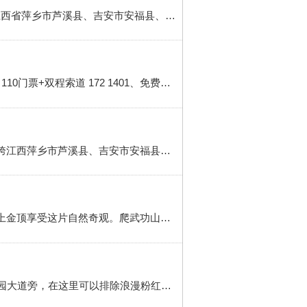
江西省萍乡市芦溪县。武功山位于中国江西省中西部，居罗霄山脉北支，山体呈东北——西南走向，地跨江西省萍乡市芦溪县、吉安市安福县、宜春市袁州区，主脉绵延120余千米，总面积约970平方千米。武功山有山岳型国家重点风景名胜区、国家AAAA级旅游景区、国家级风景名胜区、国家森林公园、国家地质公园、国家自然遗产、...
步骤/方法 1 武功山电子地图：2 武功山游玩路线图 3 武功山门票：72【户外旅游网】60门票+上行索道 127 110门票+双程索道 172 1401、免费政策：儿童1.1米以下免票；70岁以上老人持老年证免票，持军人证、记者证、导游证免票2.优惠政策：身高1.1米—1.4米购买儿童票28元 4 武功山路线：1、从萍乡火车站到...
安福武功山游玩攻略 简介 武功山位于中国江西省中西部，居罗霄山脉北支，山体呈东北——西南走向，地跨江西萍乡市芦溪县、吉安市安福县，宜春市袁州区，主脉绵延120余千米，总面积约970平方千米絶大多数攻略搜出来都是指萍乡武功山，其实武功山主体在安福县境内，包括金顶，箕峰，羊狮慕，武功湖，武功峡，九龙山等...
武功山旅游攻略 简介 一个背包、一个人、一双鞋，此生必爬武功山。武功山一年四季都有属于它的美，登上金顶享受这片自然奇观。爬武功山的话有两条路线可以选择，喜欢自驾游的朋友可以走安福路线登顶，安福那边人少，而且风景也非常的漂亮。喜欢挑战的朋友可以走萍乡上山，安福下山哦。现在给大家分享萍乡路线 方法/...
简介 今天小编告诉大家去江西旅游有哪些不可错过的景点。方法/步骤 1 南昌凤凰沟：位于南昌县皇马乡蓝园大道旁，在这里可以排除浪漫粉红花海，是网红拍照的打卡点。2 上饶三清山：位于：上饶市玉山县三清山，这是一个以道教人文景观为特色的景区，这里奇峰48座、怪石52处、景物500多处。3 萍乡武功山：位于萍乡市...