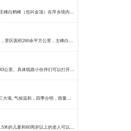
1 武功山位于罗霄山脉北段，位于江西西部，地跨萍乡市的芦溪县、吉安市安福县、宜春市袁州区三地，其主峰白鹤峰（也叫金顶）在萍乡境内，从萍乡火车站坐1路公交到公交西站,（票价一元）无人售票。公交西站座萍乡至武功山的车,票价大概十元左右。2 武功山山体博大，景区面积360多平方公里，主峰白鹤峰（金顶）海拔...
1 NO.1:武功山萍乡旅游一定要去的景点，武功山风景名胜区位于江西省萍乡市东南边境，绵延起伏120公里，景区面积260余平方公里，主峰白鹤峰海拔1918.3米，为江西境内最高峰，自然风光极其秀美，山体博大、山高林密、溪流遍布、美妙绝伦。2 NO.2:吉内得种植基地萍乡家庭游一定要去的景点，背靠武功山，万亩的油菜花田...
1 旅行前往路线推荐自驾前往首先到达江西萍乡市，然后从萍乡市驾车前往景区，车程大概两个小时，大约43公里。具体线路小伙伴们可以打开地图导航即可。乘车前往江西省萍乡市火车站有直达武功山（石鼓寺）的旅游专线，也可以选择乘坐1、2路公交到萍乡城南汽车站转乘到武功山的旅游客车，均为20分钟左右一趟，票价20元左右/...
萍乡市著名景点简绍 1 武功山: 山上山景雄秀、瀑布独特，登金顶、看日出、赏云海是武功山最值得体验的三大项, 气候温和，四季分明，雨量充沛，低于同期庐山、黄山的气温，是良好的避暑胜地. . .2 荷花博览园:萍乡荷花博览园以花为媒，将生态与文化相结合，水上、水中、水下三个层次的观赏格局，3千多亩的荷花...
一、萍乡市主要景点 1 武功山武功山的开发时间为早八点，晚五点。它的门票价格为70元人民币，1.2米—1.5米的儿童和60周岁以上的老人可以享受半价的优惠。交通：萍乡火车站有直达武功山的旅游专线。2 毛家湾文化村毛家湾文化村的开发时间为早九点—晚六点。没有票价，而且无额外收费。交通：自驾请使用百度...