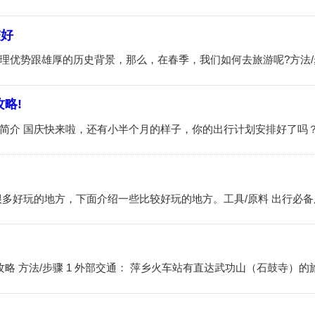
较好
略!