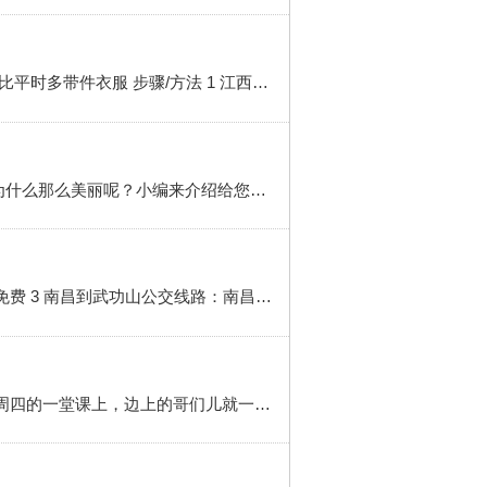
工具/原料 雨衣（登山的人都知道山上的天气变化莫测）相机拍下美丽的景色 根子（可以减少很多的力气）比平时多带件衣服 步骤/方法 1 江西武功山自助路线南昌至萍乡有武功山号（N627/628）旅游专列，从火车站可乘1、2路公交车到萍乡南站转乘萍乡至武功山旅游客车。2 到达麻田后，有3条登武功山的路线，分别是...
武功山有什么好看的点？简介 武功山位于中国江西省中西部，萍乡市芦溪县。深受情侣喜爱，那么武功山为什么那么美丽呢？小编来介绍给您听 工具/原料 旅行 方法/步骤 1 在去的路途中，美丽的风景渲染一路，好像从旅游一开始，大自然就想给我们一个好心情。2 登上半山腰，一眼望去，映入眼帘的是城市里看不到的、...
2 武功山门票： 成人门票是 72 门票+上行索道 127门票+双程索道 172 1.1米以下的儿童免费 70以上的老人免费 3 南昌到武功山公交线路：南昌至萍乡有武功山号（N627/628）旅游专列，从火车站可乘1、2路公交车到萍乡南站转乘萍乡至武功山旅游客车。到达麻田后，有3条登武功山的路线，分别是沈子村、龙王潭村、...
武功山——基友情 简介 如果说生命的终点是落叶归根，那么在我们这个年岁就应该不断地攀登。还记得是周四的一堂课上，边上的哥们儿就一吵吵要去哪里玩，哪里玩。。。搞得一点上课的气氛都没有。我直接上一句明天就走，可以？看到我充满激情的眼睛视乎被我感染嘞，走就走。武功山是江西萍乡境内新开发不久的一...