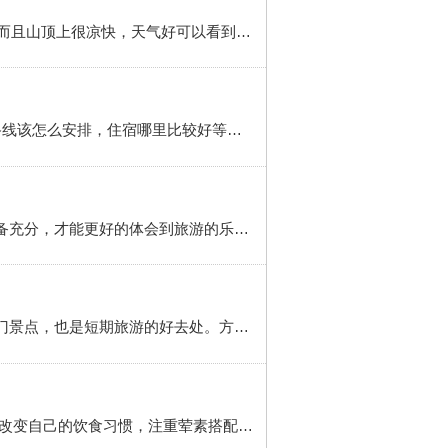
简介 想去武功山旅游的朋友可以看看我的经验，6-8月这个季节很适合去，不仅可以看到连绵不绝的草甸，而且山顶上很凉快，天气好可以看到日出和日落以及浩瀚星空。方法/步骤 1 提前看萍乡的天气预报，选择天晴的时间去，多云也勉强可以，但是一定不要选下雨天去。提前确定出行工具，高铁还是火车，近的可以考虑驾车到武功...
武功山二日游旅游攻略 简介 本文详细介绍了江西萍乡武功山2二日游怎么玩，有什么好看的特色景点行程路线该怎么安排，住宿哪里比较好等武功山旅游信息。方法/步骤 1 目录1.地理位置介绍2.景区景点介绍3.行程路线简介4.交通出行介绍5.山顶住宿选择6.出行注意事项1.地理位置介绍武功山位于江西省萍乡市芦溪县境内 2 2....
去武功山前需要准备什么 简介 武功山是萍乡著名旅游景点，夏天更是避暑的好去处，出门旅游之前需要准备充分，才能更好的体会到旅游的乐趣，接下来我将全面介绍所需物品 方法/步骤 1 看好天气，一定要天晴的时候去，提前看好萍乡的天气，最好是连续几天都是天晴的这种，以免临时容易变天。2 购票，如果是长途，可以...
武功山旅游攻略 简介 随着近年自媒体的兴起，江西萍乡武功山逐渐被人们所熟悉，成为被人们打卡的一热门景点，也是短期旅游的好去处。方法/步骤 1 小编是19年暑假去打卡的，从长沙坐高铁不到半个小时就到了萍乡站。出站口对面就有直接到武功山景区的大巴（30快左右，大约四五十分钟到景区，缺点就是得坐满人才可以走)...
萍乡到张家界自驾游《注意事项》1 一、旅游途中饮食注意事项：旅游过程中的饮食总纲，就是不要太多地改变自己的饮食习惯，注重荤素搭配、多吃生果。最好保证吃热的熟食，生冷食物、卤味食物要少吃。此外，各地都有一些“名吃”，可能都很是有乐趣，注意不要吃过量。以防止因水土不服而激发拉肚子。2 二、外出旅游...