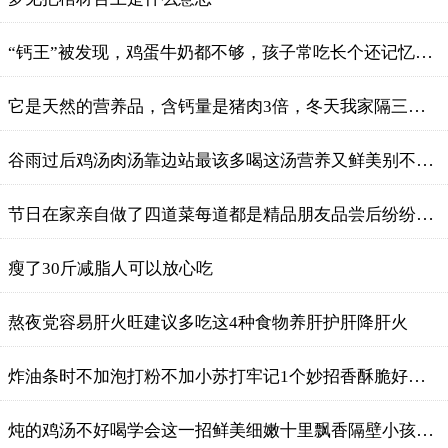
“钙王”被发现，鸡蛋牛奶都不够，孩子常吃长个还记忆力强！
它是天然的营养品，含钙量是猪肉3倍，冬天我家隔三差五就一顿
谷雨过后鸡汤肉汤靠边站最该多喝这汤营养又鲜美别不懂吃
节日在家亲自做了四道菜每道都是精品朋友品尝后纷纷点赞
瘦了30斤减脂人可以放心吃
熬夜党容易肝火旺建议多吃这4种食物养肝护肝降肝火
炸油条时不加泡打粉不加小苏打牢记1个妙招香酥脆好吃健康
炖的鸡汤不好喝学会这一招鲜美细嫩十里飘香隔壁小孩馋哭了