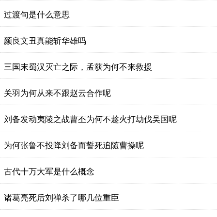
过渡句是什么意思
颜良文丑真能斩华雄吗
三国末蜀汉灭亡之际，孟获为何不来救援
关羽为何从来不跟赵云合作呢
刘备发动夷陵之战曹丕为何不趁火打劫伐吴国呢
为何张鲁不投降刘备而誓死追随曹操呢
古代十万大军是什么概念
诸葛亮死后刘禅杀了哪几位重臣