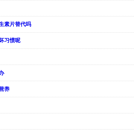
生素片替代吗
坏习惯呢
办
营养