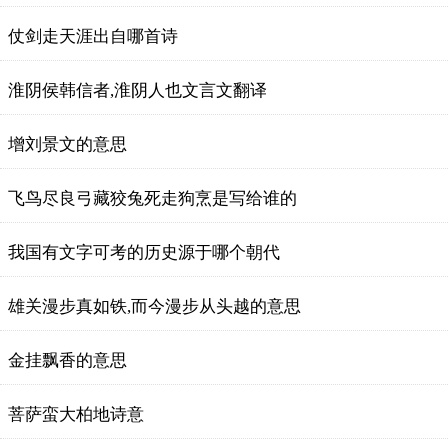
仗剑走天涯出自哪首诗
淮阴侯韩信者,淮阴人也文言文翻译
增刘景文的意思
飞鸟尽良弓藏狡兔死走狗烹是写给谁的
我国有文字可考的历史源于哪个朝代
雄关漫步真如铁,而今漫步从头越的意思
金挂飘香的意思
菩萨蛮大柏地诗意