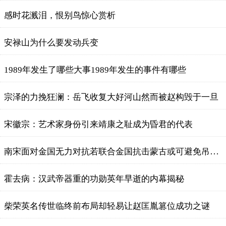
感时花溅泪，恨别鸟惊心赏析
安禄山为什么要发动兵变
1989年发生了哪些大事1989年发生的事件有哪些
宗泽的力挽狂澜：岳飞收复大好河山然而被赵构毁于一旦
宋徽宗：艺术家身份引来靖康之耻成为昏君的代表
南宋面对金国无力对抗若联合金国抗击蒙古或可避免吊打局面
霍去病：汉武帝器重的功勋英年早逝的内幕揭秘
柴荣英名传世临终前布局却轻易让赵匡胤篡位成功之谜