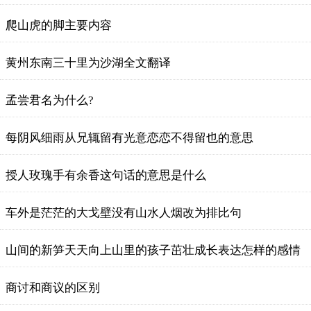
爬山虎的脚主要内容
黄州东南三十里为沙湖全文翻译
孟尝君名为什么?
每阴风细雨从兄辄留有光意恋恋不得留也的意思
授人玫瑰手有余香这句话的意思是什么
车外是茫茫的大戈壁没有山水人烟改为排比句
山间的新笋天天向上山里的孩子茁壮成长表达怎样的感情
商讨和商议的区别