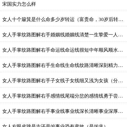
宋国实力怎么样
女人十个簸箕是什么命多少岁转运（富贵命，30岁后转运）
女人手掌纹路图解右手婚姻线婚姻线清楚一生挚爱一人（手相分析婚姻）
女人手掌纹路图解右手命运线命运线很短中年顺风顺水（分析命运线）
女人手掌纹路图解右手生命线生命线纹路清晰深刻精力充沛（分析生命线）
女人手掌纹路图解右手子女线子女线细又浅为女孩（分析粗线细线）
女人手掌纹路图解右手感情线尾端分岔的感情线勇于尝试（感情线）
女人手掌纹路图解右手事业线事业线深长清晰事业深厚（事业线深长，事业线断裂）
女人右眼皮跳是吉还是凶事业恐有变故（是凶兆）