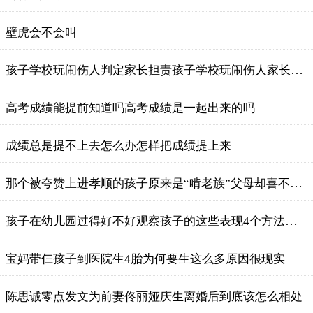
壁虎会不会叫
​孩子学校玩闹伤人判定家长担责孩子学校玩闹伤人家长承担哪些责任
​高考成绩能提前知道吗高考成绩是一起出来的吗
成绩总是提不上去怎么办怎样把成绩提上来
那个被夸赞上进孝顺的孩子原来是“啃老族”父母却喜不胜言
孩子在幼儿园过得好不好观察孩子的这些表现4个方法试一试
宝妈带仨孩子到医院生4胎为何要生这么多原因很现实
陈思诚零点发文为前妻佟丽娅庆生离婚后到底该怎么相处