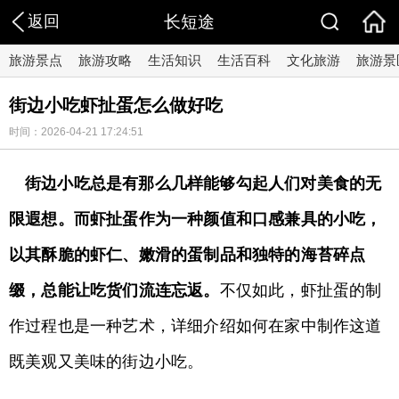
返回
长短途
旅游景点
旅游攻略
生活知识
生活百科
文化旅游
旅游景
街边小吃虾扯蛋怎么做好吃
时间：2026-04-21 17:24:51
街边小吃总是有那么几样能够勾起人们对美食的无
限遐想。而虾扯蛋作为一种颜值和口感兼具的小吃，
以其酥脆的虾仁、嫩滑的蛋制品和独特的海苔碎点
缀，总能让吃货们流连忘返。
不仅如此，虾扯蛋的制
作过程也是一种艺术，详细介绍如何在家中制作这道
既美观又美味的街边小吃。