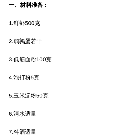
一、材料准备：
1.鲜虾500克
2.鹌鹑蛋若干
3.低筋面粉100克
4.泡打粉5克
5.玉米淀粉50克
6.清水适量
7.料酒适量