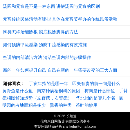
汤圆和元宵是不是一种东西 讲解汤圆与元宵的区别
元宵传统民俗活动有哪些 具体在元宵节举办的传统民俗活动
脚臭怎样治能除根 彻底根除脚臭的方法
如何预防甲流感染 预防甲流感染的有效措施
空调的内部清洁方法 清洁空调内部的步骤操作
新的一年如何提升自己 自己在新的一年需要改变的三大方面
猜你喜欢：
丁亥年指的是哪一年
匹夫有责的前一句是什么
黄骨鱼是什么鱼
南京种满梧桐树的原因
梅肉是什么部位
手臂
痣相图解知运势（左臂痣，右臂痣）
华北指的是哪几个省
圆
明园的占地面积是多少
熏香的种类
茶叶的妙用
© 2026 长短途
信息来自网络 所有数据仅供参考
有疑问请联系站长 site.kefu@gmail.com