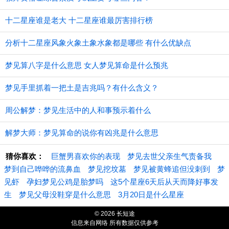
十二星座谁是老大 十二星座谁最厉害排行榜
分析十二星座风象火象土象水象都是哪些 有什么优缺点
梦见算八字是什么意思 女人梦见算命是什么预兆
梦见手里抓着一把土是吉兆吗？有什么含义？
周公解梦：梦见生活中的人和事预示着什么
解梦大师：梦见算命的说你有凶兆是什么意思
猜你喜欢：
巨蟹男喜欢你的表现
梦见去世父亲生气责备我
梦到自己哗哗的流鼻血
梦见挖坟墓
梦见被黄蜂追但没刺到
梦
见虾
孕妇梦见公鸡是胎梦吗
这5个星座6天后从天而降好事发
生
梦见父母没鞋穿是什么意思
3月20日是什么星座
© 2026 长短途
信息来自网络 所有数据仅供参考