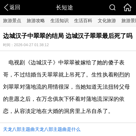
返回
长短途
旅游景点
旅游攻略
生活知识
生活百科
文化旅游
旅游景
边城汉子中翠翠的结局 边城汉子翠翠最后死了吗
时间：2026-04-27 01:38:12
电视剧《边城汉子》中翠翠被嫁给了她的傻子表
哥，不过结婚当天翠翠就上吊死了。生性执着刚烈的
刘翠翠对蒲地流的用情很深，当她知道无法扭转父母
的意愿之后，在万念俱灰下怀着对蒲地流深深的依
恋，从容淡定地在大婚的洞房里上吊自杀了。
天龙八部主题曲天龙八部主题曲是什么