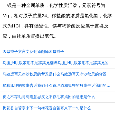
镁是一种金属单质，化学性质活泼，元素符号为
Mg，相对原子质量24。稀盐酸的溶质是氯化氢，化学
式为HCl，具有强酸性。镁与稀盐酸反应属于置换反
应，由镁单质置换出氢气。
孟母戒子文言文及翻译翻译孟母戒子
马援少时,以家用不足辞其兄翻译马援少时,以家用不足辞其兄的意思
马致远写天净沙秋思的背景是什么马致远写天净沙秋思的背景
猫和狐狸的故事告诉我们什么道理猫和狐狸的故事告诉我们的道理
皮之不存毛将焉附意思皮之不存毛将焉附的意思是什么
梅花香自苦寒来下一句梅花香自苦寒来下一句是什么