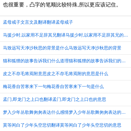
也很重要，凸字的笔顺比较特殊,所以更应该记住。
孟母戒子文言文及翻译翻译孟母戒子
马援少时,以家用不足辞其兄翻译马援少时,以家用不足辞其兄的意思
马致远写天净沙秋思的背景是什么马致远写天净沙秋思的背景
猫和狐狸的故事告诉我们什么道理猫和狐狸的故事告诉我们的道理
皮之不存毛将焉附意思皮之不存毛将焉附的意思是什么
梅花香自苦寒来下一句梅花香自苦寒来下一句是什么
孟门,即龙门之上口也翻译孟门,即龙门之上口也的意思
梦入少年丛歌舞匆匆表达什么感情梦入少年丛歌舞匆匆表达的感情
莫等闲白了少年头空悲切翻译莫等闲白了少年头空悲切的意思