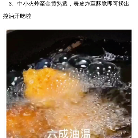
3、中小火炸至金黄熟透，表皮炸至酥脆即可捞出
控油开吃啦