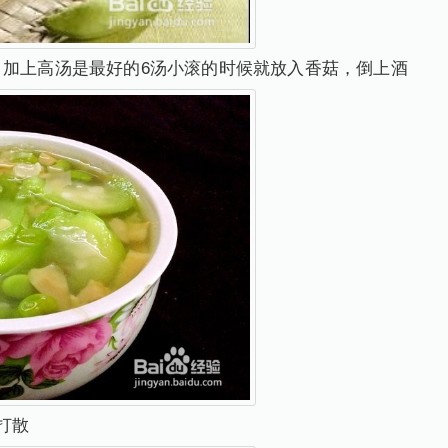
，加上高汤是最好的6汤小滚的时候就放入香菇，倒上酒
打散