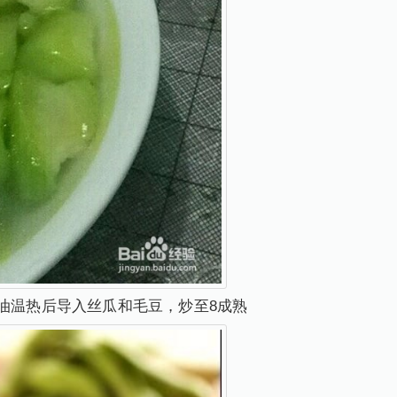
4油温热后导入丝瓜和毛豆，炒至8成熟