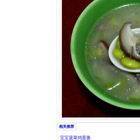
宝宝菠菜鸡蛋羹