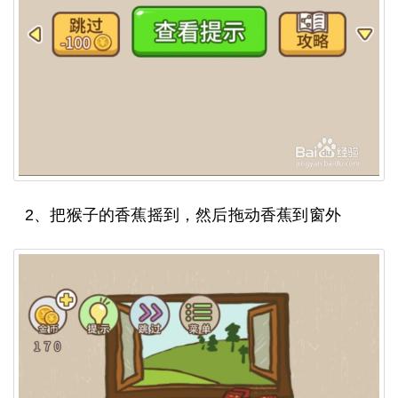
2、把猴子的香蕉摇到，然后拖动香蕉到窗外