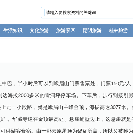
生活知识
文化旅游
旅游景区
昆明旅游
桂林旅游
中巴，半小时后可以到峨眉山门票售票处，门票150元/
达海拔2000多米的雷洞坪停车场。下车后，步行到接引殿
，往上走一小段路，就是峨眉山主峰金顶，海拔高达3077米
顶” 。华藏寺建在金顶最高处、悬崖峭壁边上，这悬崖就
可供游客食宿。由于卧云庵屋顶为锡瓦所盖，所以又被称为“