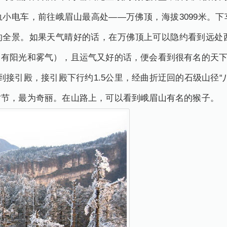
小电车，前往峨眉山最高处——万佛顶，海拔3099米。
全景。如果天气晴好的话，在万佛顶上可以隐约看到远处西
（有阳光和雾气），且运气又好的话，便会看到很有名的天
到接引殿，接引殿下行约1.5公里，经曲折迂回的石级山径“
时节，最为奇丽。在山路上，可以看到峨眉山有名的猴子。