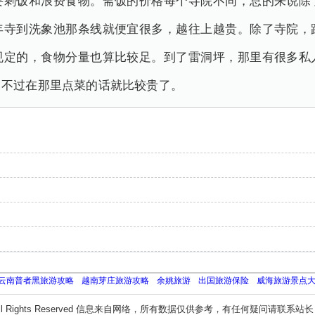
要剩饭和浪费食物。斋饭的价格每个寺院不同，总的来说除
年寺到洗象池那条线就便宜很多，越往上越贵。除了寺院，
规定的，食物分量也算比较足。到了雷洞坪，那里有很多私
，不过在那里点菜的话就比较贵了。
云南普者黑旅游攻略
越南芽庄旅游攻略
余姚旅游
出国旅游保险
威海旅游景点
ll Rights Reserved 信息来自网络，所有数据仅供参考，有任何疑问请联系站