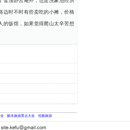
了金顶卧云庵外，也是洗象池经洪
路边时不时有些卖吃的小摊，价格
人的饭馆，如果觉得爬山太辛苦想
大全
丽水旅游景点大全
伦敦旅游
长