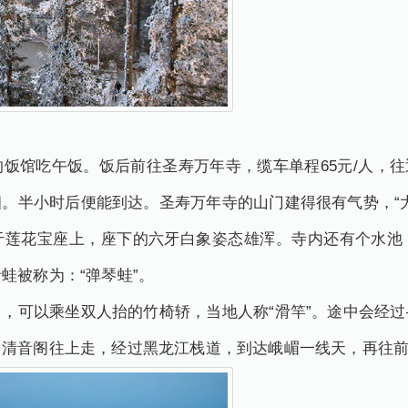
饭馆吃午饭。饭后前往圣寿万年寺，缆车单程65元/人，往返
。半小时后便能到达。圣寿万年寺的山门建得很有气势，“
于莲花宝座上，座下的六牙白象姿态雄浑。寺内还有个水池
蛙被称为：“弹琴蛙”。
，可以乘坐双人抬的竹椅轿，当地人称“滑竿”。途中会经
，清音阁往上走，经过黑龙江栈道，到达峨嵋一线天，再往