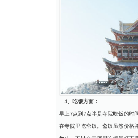
4、
吃饭方面：
早上7点到7点半是寺院吃饭的时
在寺院里吃斋饭。斋饭虽然价格