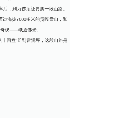
下车后，到万佛顶还要爬一段山路。
边海拔7000多米的贡嘎雪山，和
下奇观——峨眉佛光。
八十四盘”即到雷洞坪，这段山路是