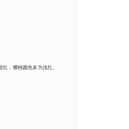
暗红，樱桃颜色多为浅红。