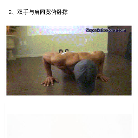
2、双手与肩同宽俯卧撑