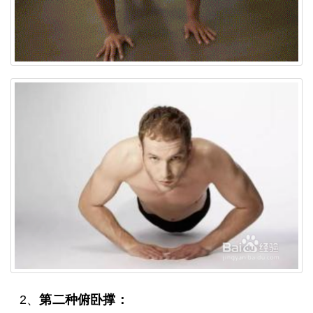
2、
第二种俯卧撑：