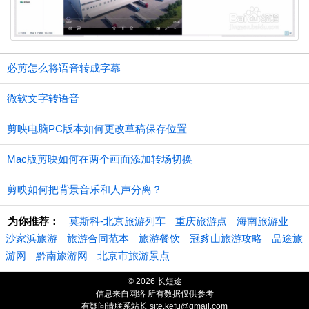
必剪怎么将语音转成字幕
微软文字转语音
剪映电脑PC版本如何更改草稿保存位置
Mac版剪映如何在两个画面添加转场切换
剪映如何把背景音乐和人声分离？
为你推荐：
莫斯科-北京旅游列车
重庆旅游点
海南旅游业
沙家浜旅游
旅游合同范本
旅游餐饮
冠豸山旅游攻略
品途旅
游网
黔南旅游网
北京市旅游景点
© 2026 长短途
信息来自网络 所有数据仅供参考
有疑问请联系站长 site.kefu@gmail.com