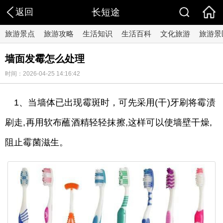
返回
长短途
旅游景点
旅游攻略
生活知识
生活百科
文化旅游
旅游景
墙面发霉怎么处理
时间：2026-04-25 14:16:42
1、当墙体已出现霉斑时，可先采用(干)牙刷将霉渍
刷走,再用软布蘸酒精轻轻抹擦,这样可以使墙壁干燥,
阻止霉菌滋生。