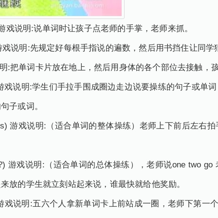
finger) 游戏说明:说单词时让孩子点老师的手掌，老师来抓。
inger) 游戏说明:先规定好每根手指说的遍数，然后用书挡住让
游戏说明:把单词卡片放在地上，然后用身体的各个部位去接触
he train) 游戏说明:学生们手拉手围成圈边走边说要操练的句
的句子或词。
e actions) 游戏说明:（适合单词的整体操练）老师上下前
he best?) 游戏说明:（适合单词的总体操练），老师说one t
起来放的学生就立刻站起来说，谁最快就给他奖励。
 down) 游戏说明:五六个人拿新单词卡上前站成一圈，老师下第一