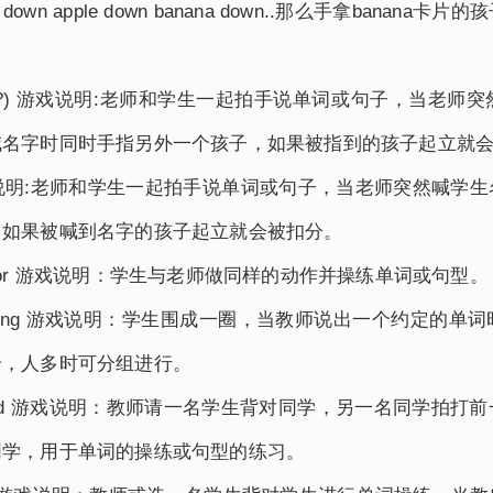
le down apple down banana down..那么手拿ban
 name?) 游戏说明:老师和学生一起拍手说单词或句子，当
喊名字时同时手指另外一个孩子，如果被指到的孩子起立就
re) 游戏说明:老师和学生一起拍手说单词或句子，当老师突然
，如果被喊到名字的孩子起立就会被扣分。
the mirror 游戏说明：学生与老师做同样的动作并操练单词或句型
f is coming 游戏说明：学生围成一圈，当教师说出一个约
全，人多时可分组进行。
the sound 游戏说明：教师请一名学生背对同学，另一名同学
同学，用于单词的操练或句型的练习。