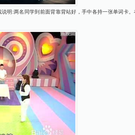
urn) 游戏说明:两名同学到前面背靠背站好，手中各持一张单