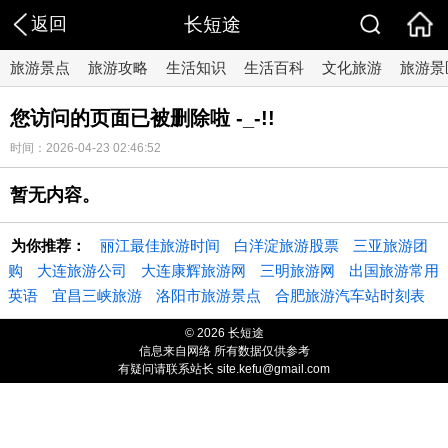
返回
长短途
旅游景点
旅游攻略
生活知识
生活百科
文化旅游
旅游景
您访问的页面已被删除啦 -_-!!
时间：2026-04-23 02:46:52
暂无内容。
为你推荐：
丽江最佳旅游时间
白洋淀旅游股票
三亚旅游团
购
大连旅游公司
大连康辉旅游网
三明旅游网
出国旅游常用
英语
宜昌三峡旅游
洛阳市旅游景点
合肥旅游汽车站时刻表
© 2026 长短途
信息来自网络 所有数据仅供参考
有疑问请联系站长 site.kefu@gmail.com