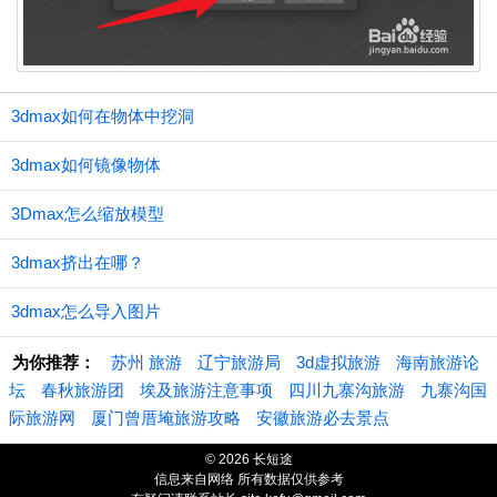
3dmax如何在物体中挖洞
3dmax如何镜像物体
3Dmax怎么缩放模型
3dmax挤出在哪？
3dmax怎么导入图片
为你推荐：
苏州 旅游
辽宁旅游局
3d虚拟旅游
海南旅游论
坛
春秋旅游团
埃及旅游注意事项
四川九寨沟旅游
九寨沟国
际旅游网
厦门曾厝埯旅游攻略
安徽旅游必去景点
© 2026 长短途
信息来自网络 所有数据仅供参考