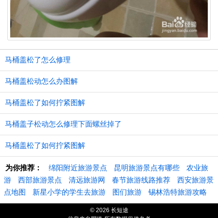
马桶盖松了怎么修理
马桶盖松动怎么办图解
马桶盖松了如何拧紧图解
马桶盖子松动怎么修理下面螺丝掉了
马桶盖松了如何拧紧图解
为你推荐：
绵阳附近旅游景点
昆明旅游景点有哪些
农业旅
游
西部旅游景点
清远旅游网
春节旅游线路推荐
西安旅游景
点地图
新星小学的学生去旅游
图们旅游
锡林浩特旅游攻略
© 2026 长短途