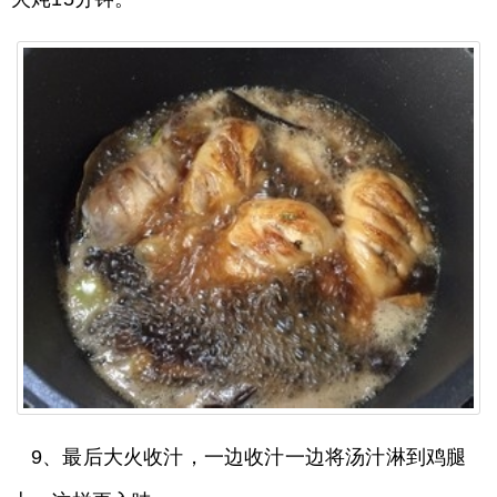
9、最后大火收汁，一边收汁一边将汤汁淋到鸡腿