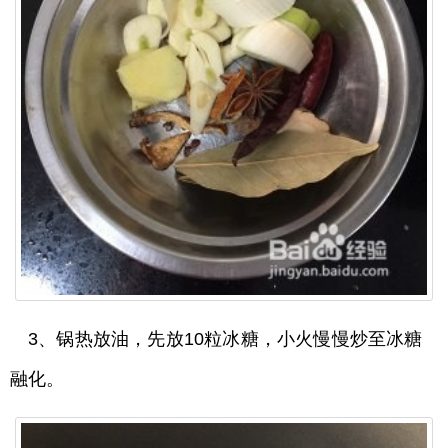
3、锅热放油，先放10粒冰糖，小火慢慢炒至冰糖
融化。