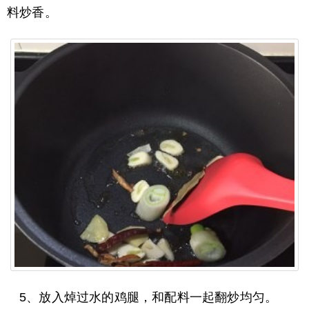
料炒香。
5、放入焯过水的鸡腿，和配料一起翻炒均匀。