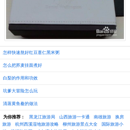
怎样快速熬好红豆薏仁黑米粥
怎么把荞麦挂面煮好
白梨的作用和功效
坑爹大冒险怎么玩
清蒸黄鱼鲞的做法
为你推荐：
黑龙江旅游局
山西旅游一卡通
南雄旅游
换房
旅游
杭州西溪湿地旅游攻略
柳州旅游景点大全
国际旅游小