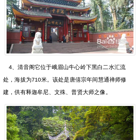
4、清音阁它位于峨眉山牛心岭下黑白二水汇流
处，海拔为710米。该处是唐僖宗年间慧通禅师修
建，供有释迦牟尼、文殊、普贤大师之像。