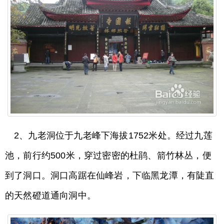
2、九老洞位于九老峰下海拔1752米处。经过九莲
池，前行约500米，穿过密密的杜鹃、箭竹林丛，便
到了洞口。洞口高踞在仙峰岩，下临黑龙潭，有陡直
的天然磴道通向洞中。