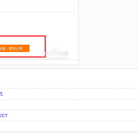
式
ECT