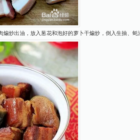
肉煸炒出油，放入葱花和泡好的萝卜干煸炒，倒入生抽、蚝