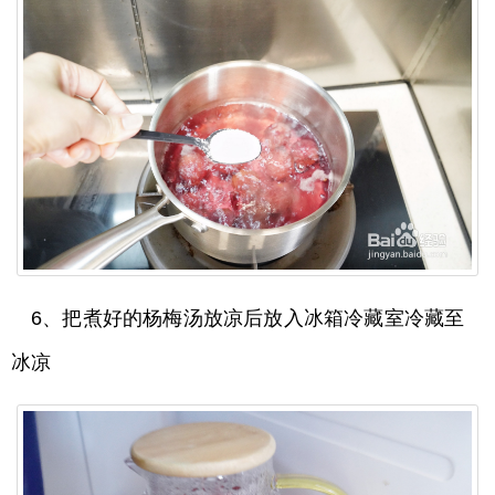
6、把煮好的杨梅汤放凉后放入冰箱冷藏室冷藏至
冰凉