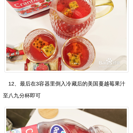
12、最后在3容器里倒入冷藏后的美国蔓越莓果汁
至八九分杯即可