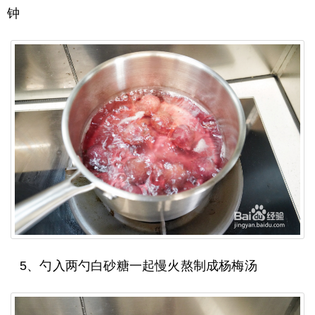
钟
5、勺入两勺白砂糖一起慢火熬制成杨梅汤