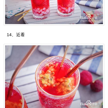
14、近看